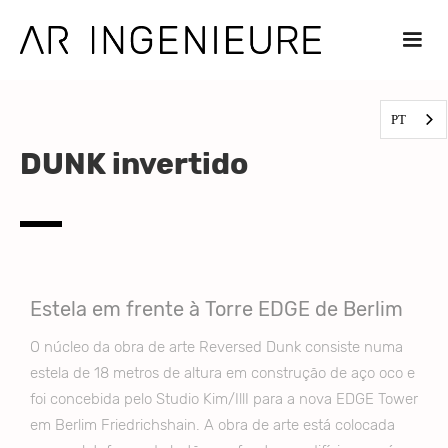
PT
DUNK invertido
Estela em frente à Torre EDGE de Berlim
O núcleo da obra de arte Reversed Dunk consiste numa
estela de 18 metros de altura em construção de aço oco e
foi concebida pelo Studio Kim/IllI para a nova EDGE Tower
em Berlim Friedrichshain. A obra de arte está colocada