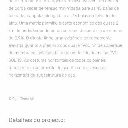
da Bieri Tenta AG, AR Ingenieure desenvolveu um detalhe
de borda keder de tensão minimizada para as 45 baías de
fachada triangular alongada e as 13 baías do telhado do
átrio. Uma matriz permitiu o corte económico dos quase 2
km de perfis keder de borda com um desperdício de menos
de 0,9%. O cliente tinha uma exigência extremamente
elevada quanto à precisão dos quase 1960 m² de superfície
de membrana instalada feita de um tecido de malha PVC
SOLTIS. As costuras horizontais de todos os painéis
funcionam exactamente de acordo com as escoras
horizontais da subestrutura de aço.
© Bieri Tenta AG
Detalhes do projecto: